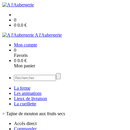
0
0
0.0
€
A l'Aubergerie
Mon compte
0
Favoris
0
0.0
€
Mon panier
La ferme
Les animations
Lieux de livraison
La cueillette
>
Tajine de mouton aux fruits secs
Accès direct
Commander