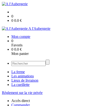
0
0
0.0
€
A l'Aubergerie
Mon compte
0
Favoris
0
0.0
€
Mon panier
La ferme
Les animations
Lieux de livraison
La cueillette
Règlement sur la vie privée
Accès direct
Commander