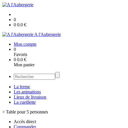
0
0
0.0
€
A l'Aubergerie
Mon compte
0
Favoris
0
0.0
€
Mon panier
La ferme
Les animations
Lieux de livraison
La cueillette
>
Table pour 5 personnes
Accès direct
Commander