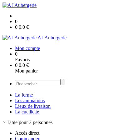
0
0
0.0
€
A l'Aubergerie
Mon compte
0
Favoris
0
0.0
€
Mon panier
La ferme
Les animations
Lieux de livraison
La cueillette
>
Table pour 3 personnes
Accès direct
Commander