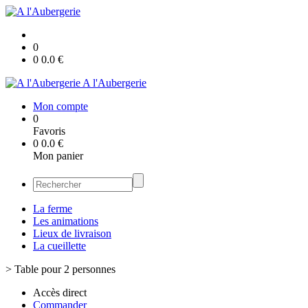
0
0
0.0
€
A l'Aubergerie
Mon compte
0
Favoris
0
0.0
€
Mon panier
La ferme
Les animations
Lieux de livraison
La cueillette
>
Table pour 2 personnes
Accès direct
Commander