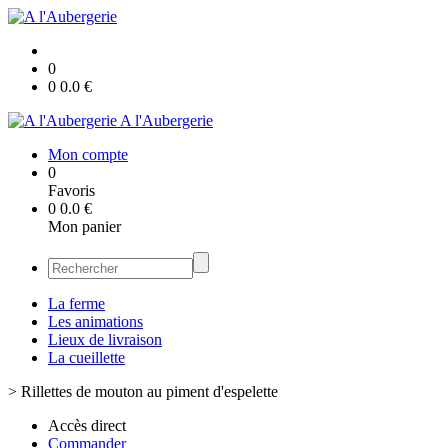
0
0
0.0
€
A l'Aubergerie
Mon compte
0
Favoris
0
0.0
€
Mon panier
La ferme
Les animations
Lieux de livraison
La cueillette
>
Rillettes de mouton au piment d'espelette
Accès direct
Commander