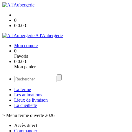
0
0
0.0
€
A l'Aubergerie
Mon compte
0
Favoris
0
0.0
€
Mon panier
La ferme
Les animations
Lieux de livraison
La cueillette
>
Menu ferme ouverte 2026
Accès direct
Commander