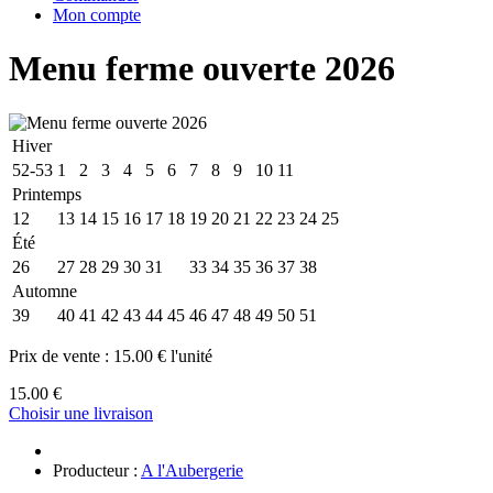
Mon compte
Menu ferme ouverte 2026
Hiver
52-53
1
2
3
4
5
6
7
8
9
10
11
Printemps
12
13
14
15
16
17
18
19
20
21
22
23
24
25
Été
26
27
28
29
30
31
32
33
34
35
36
37
38
Automne
39
40
41
42
43
44
45
46
47
48
49
50
51
Prix de vente :
15.00 € l'unité
15.00 €
Choisir une livraison
Producteur :
A l'Aubergerie