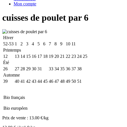
Mon compte
cuisses de poulet par 6
Hiver
52-53
1
2
3
4
5
6
7
8
9
10
11
Printemps
12
13
14
15
16
17
18
19
20
21
22
23
24
25
Été
26
27
28
29
30
31
32
33
34
35
36
37
38
Automne
39
40
41
42
43
44
45
46
47
48
49
50
51
Bio français
Bio européen
Prix de vente :
13.00 €/kg