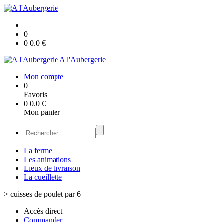
0
0
0.0
€
A l'Aubergerie
Mon compte
0
Favoris
0
0.0
€
Mon panier
La ferme
Les animations
Lieux de livraison
La cueillette
>
cuisses de poulet par 6
Accès direct
Commander