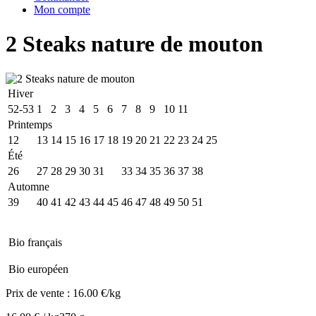
Mon compte
2 Steaks nature de mouton
Hiver
52-53
1
2
3
4
5
6
7
8
9
10
11
Printemps
12
13
14
15
16
17
18
19
20
21
22
23
24
25
Été
26
27
28
29
30
31
32
33
34
35
36
37
38
Automne
39
40
41
42
43
44
45
46
47
48
49
50
51
Bio français
Bio européen
Prix de vente :
16.00 €/kg