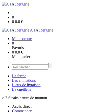
0
0
0.0
€
A l'Aubergerie
Mon compte
0
Favoris
0
0.0
€
Mon panier
La ferme
Les animations
Lieux de livraison
La cueillette
>
2 Steaks nature de mouton
Accès direct
Commander